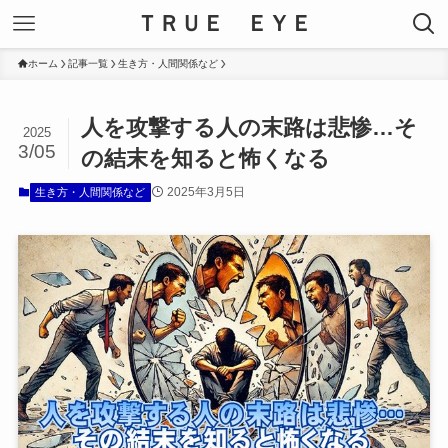
ＴＲＵＥ ＥＹＥ
ホーム
記事一覧
生き方・人間関係など
人を攻撃する人の末路は悲惨…そ
2025
3/05
の結末を知ると怖くなる
2025年3月5日
生き方・人間関係など