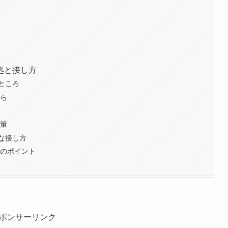
処と接し方
ところ
たら
対策
な接し方
方のポイント
ポンサーリンク