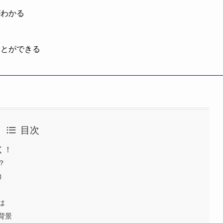
がわかる
ことができる
目次
く！
？
力
は
背景