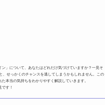
ン」について、あなたはどれだけ気づけていますか？一見そ
ると、せっかくのチャンスを逃してしまうかもしれません。この
れた本当の気持ちをわかりやすく解説していきます。
見です！