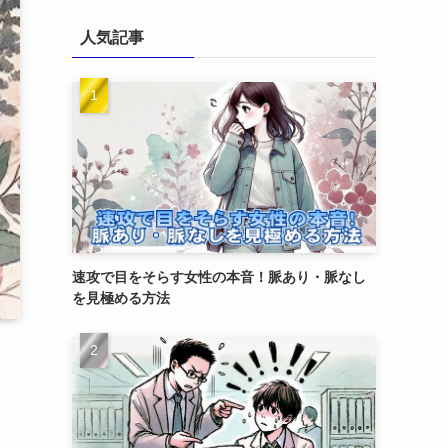
人気記事
速攻で目をそらす女性の本音！脈あり・脈なし
を見極める方法