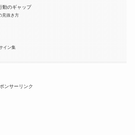
行動のギャップ
での見抜き方
サイン集
ポンサーリンク