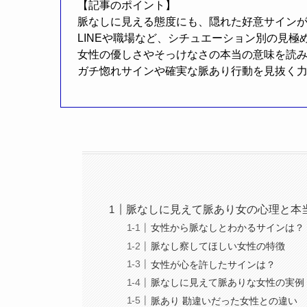
【記事のポイント】
脈なしに見える態度にも、隠れた好意サイン
LINEや職場など、シチュエーション別の見極
女性の優しさやそっけなさの本当の意味を読
ガチ惚れサインや確実な脈あり行動を見抜く
脈なしに見えて脈あり女の心理と本
女性から脈なしとわかるサインは？
脈なし察してほしい女性の特徴
女性が心を許したサインは？
脈なしに見えて脈ありな女性の実例
脈あり 勘違いだった女性との違い