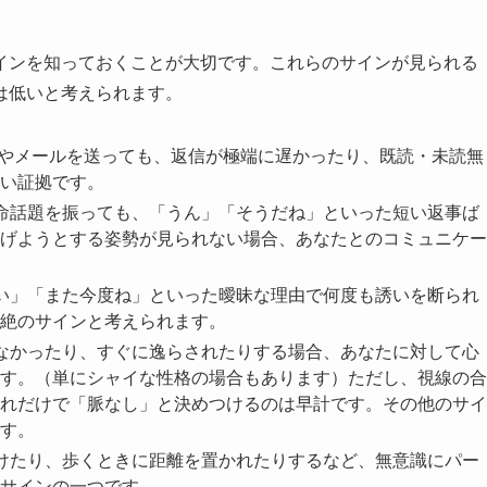
インを知っておくことが大切です。これらのサインが見られる
は低いと考えられます。
NEやメールを送っても、返信が極端に遅かったり、既読・未読無
い証拠です。
命話題を振っても、「うん」「そうだね」といった短い返事ば
げようとする姿勢が見られない場合、あなたとのコミュニケー
い」「また今度ね」といった曖昧な理由で何度も誘いを断られ
絶のサインと考えられます。
なかったり、すぐに逸らされたりする場合、あなたに対して心
す。（単にシャイな性格の場合もあります）ただし、視線の合
れだけで「脈なし」と決めつけるのは早計です。その他のサイ
す。
けたり、歩くときに距離を置かれたりするなど、無意識にパー
サインの一つです。