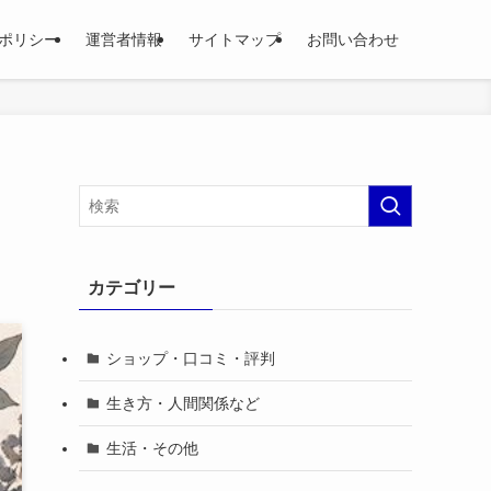
ポリシー
運営者情報
サイトマップ
お問い合わせ
カテゴリー
ショップ・口コミ・評判
生き方・人間関係など
生活・その他