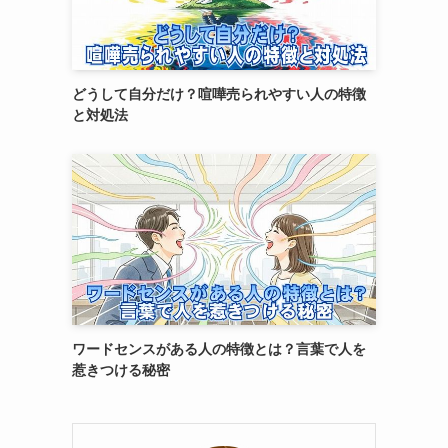
どうして自分だけ？喧嘩売られやすい人の特徴
と対処法
ワードセンスがある人の特徴とは？言葉で人を
惹きつける秘密