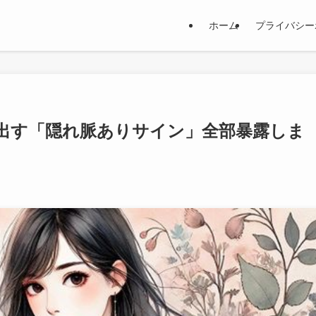
ホーム
プライバシー
出す「隠れ脈ありサイン」全部暴露しま