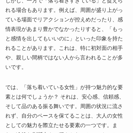
しかし、一方で「落ち着きすぎている」と捉えら
れる場合もあります。例えば、周囲が盛り上がっ
ている場面でリアクションが控えめだったり、感
情表現があまり豊かでなかったりすると、「もっ
と感情を出してもいいのに」といった印象を持た
れることがあります。これは、特に初対面の相手
や、親しい間柄ではない人から言われることが多
いです。
では、「落ち着いている女性」が持つ魅力的な要
素とは何でしょうか？ それは、安心感、信頼感、
そして品のある振る舞いです。周囲の状況に流さ
れず、自分のペースを保てることは、大人の女性
としての魅力を際立たせる要素の一つです。ま