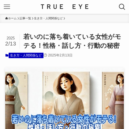
ＴＲＵＥ ＥＹＥ
ホーム
記事一覧
生き方・人間関係など
若いのに落ち着いている女性がモ
2025
2/13
テる！性格・話し方・行動の秘密
2025年2月13日
生き方・人間関係など