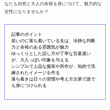
なたも自然と大人の余裕を身につけて、魅力的な
女性になりませんか？
記事のポイント
若いのに落ち着いている女は、冷静な判断
力と余裕のある雰囲気が魅力
ゆっくりとした話し方や丁寧な言葉遣い
が、大人っぽい印象を与える
シンプルで上品な服装や所作が、知的で洗
練されたイメージを作る
落ち着きは日々の習慣や考え方次第で誰で
も身につけられる