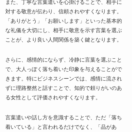
また、丁寧な言葉遣いを心掛けることで、相手に
対する敬意が伝わり、信頼されやすくなります。
「ありがとう」「お願いします」といった基本的
な礼儀を大切にし、相手に敬意を示す言葉を選ぶ
ことが、より良い人間関係を築く鍵となります。
さらに、感情的にならず、冷静に言葉を選ぶこと
で、大人っぽく落ち着いた印象を与えることがで
きます。特にビジネスシーンでは、感情に流され
ずに理路整然と話すことで、知的で頼りがいのあ
る女性として評価されやすくなります。
言葉遣いや話し方を意識することで、ただ「落ち
着いている」と言われるだけでなく、「品があ