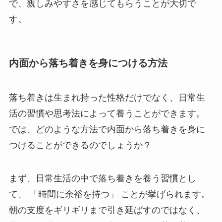
で、親しみやすさを感じてもらうことが大切で
す。
内面から落ち着きを身につける方法
落ち着きは生まれ持った性格だけでなく、日常生
活の習慣や思考法によって養うことができます。
では、どのような方法で内面から落ち着きを身に
つけることができるのでしょうか？
まず、日常生活の中で落ち着きを養う習慣とし
て、 「時間に余裕を持つ」 ことが挙げられます。
朝の支度をギリギリまで引き延ばすのではなく、