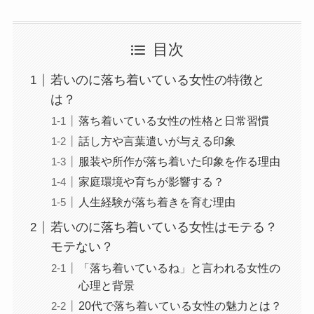
目次
若いのに落ち着いている女性の特徴と
は？
落ち着いている女性の性格と日常習慣
話し方や言葉遣いが与える印象
服装や所作が落ち着いた印象を作る理由
家庭環境や育ちが影響する？
人生経験が落ち着きを育む理由
若いのに落ち着いている女性はモテる？
モテない？
「落ち着いているね」と言われる女性の
心理と背景
20代で落ち着いている女性の魅力とは？