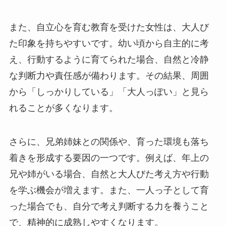
また、自立心を育む教育を受けた女性は、大人び
た印象を持ちやすいです。幼い頃から自主的に考
え、行動するように育てられた場合、自然と冷静
な判断力や責任感が備わります。その結果、周囲
から「しっかりしている」「大人っぽい」と見ら
れることが多くなります。
さらに、兄弟姉妹との関係や、育った環境も落ち
着きを形成する要因の一つです。例えば、年上の
兄や姉がいる場合、自然と大人びた考え方や行動
を学ぶ機会が増えます。また、一人っ子として育
った場合でも、自分で考え判断する力を養うこと
で、精神的に成熟しやすくなります。