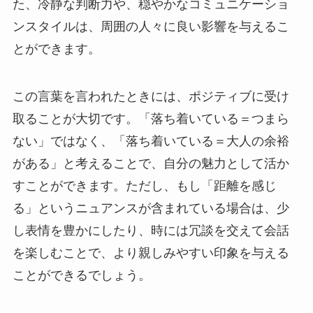
た、冷静な判断力や、穏やかなコミュニケーショ
ンスタイルは、周囲の人々に良い影響を与えるこ
とができます。
この言葉を言われたときには、ポジティブに受け
取ることが大切です。「落ち着いている＝つまら
ない」ではなく、「落ち着いている＝大人の余裕
がある」と考えることで、自分の魅力として活か
すことができます。ただし、もし「距離を感じ
る」というニュアンスが含まれている場合は、少
し表情を豊かにしたり、時には冗談を交えて会話
を楽しむことで、より親しみやすい印象を与える
ことができるでしょう。