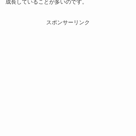
成長していることが多いのです。
スポンサーリンク