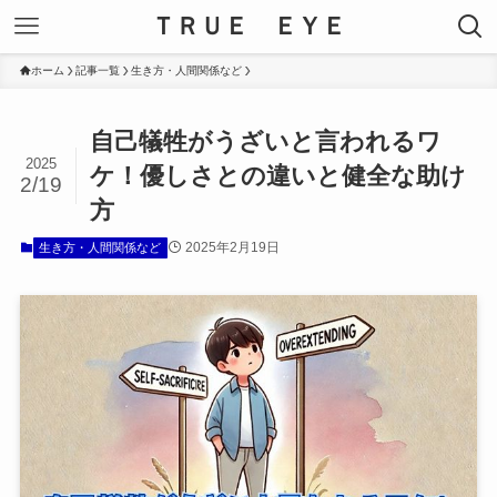
ＴＲＵＥ ＥＹＥ
ホーム
記事一覧
生き方・人間関係など
自己犠牲がうざいと言われるワ
2025
ケ！優しさとの違いと健全な助け
2/19
方
2025年2月19日
生き方・人間関係など