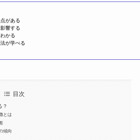
通点がある
に影響する
がわかる
処法が学べる
目次
る？
徴とは
差
の傾向